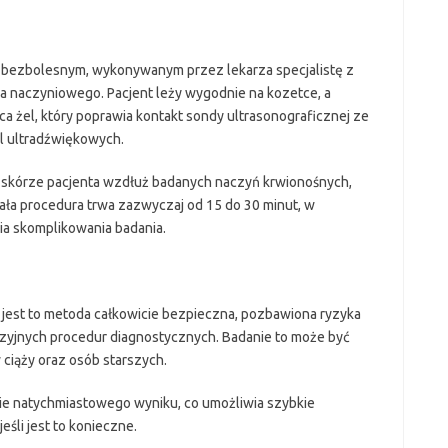
 i bezbolesnym, wykonywanym przez lekarza specjalistę z
ga naczyniowego. Pacjent leży wygodnie na kozetce, a
ca żel, który poprawia kontakt sondy ultrasonograficznej ze
l ultradźwiękowych.
 skórze pacjenta wzdłuż badanych naczyń krwionośnych,
ała procedura trwa zazwyczaj od 15 do 30 minut, w
ia skomplikowania badania.
, iż jest to metoda całkowicie bezpieczna, pozbawiona ryzyka
azyjnych procedur diagnostycznych. Badanie to może być
ciąży oraz osób starszych.
nie natychmiastowego wyniku, co umożliwia szybkie
eśli jest to konieczne.