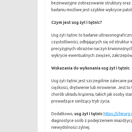
bezinwazyjne zobrazowanie struktury oraz 
badaniu możliwe jest szybkie wykrycie patol
Czym jest usg żył i tętnic?
Usg żył i tętnic to badanie ultrasonograficz
częstotliwości, odbijających się od struktur
precyzyjnych obrazów naczyń krwionośnych. 
wykrycie ewentualnych zwężeń, zakrzepów, a
Wskazania do wykonania usg żył i tętnic
Usg żył i tętnic jest szczególnie zalecane p
ciężkości, drętwienie lub mrowienie. Jest to
chorób układu krążenia, takich jak osoby st
prowadzące siedzący tryb życia.
Dodatkowo,
usg żył i tętnic
https://chirurg
diagnostyce osób z podejrzeniem miażdżyc
niewydolności żylnej.