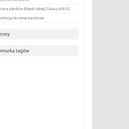
iana plecków (klapki tylnej) Galaxy A36 5G
odoncja leczenie kanałowe
trony
hmurka tagów