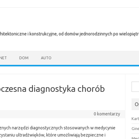
chitektoniczne i konstrukcyjne, od domów jednorodzinnych po wielopię
NET
DOM
AUTO
Szuk
woczesna diagnostyka chorób
O
0 komentarzy
Kar
utecznych narzędzi diagnostycznych stosowanych w medycynie
Gin
zystaniu ultradźwięków, które umożliwiają bezpieczne i
Med