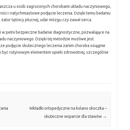
właszcza u osób zagrożonych chorobami układu naczyniowego,
ści i natychmiastowe podjęcie leczenia. Dzięki temu badaniu
 zator tętnicy płucnej, udar mózgu czy zawał serca.
 i w pełni bezpieczne badanie diagnostyczne, pozwalające na
adu naczyniowego. Dzięki tej metodzie możliwe jest
 także podjęcie skutecznego leczenia zanim choroba osiągnie
 być rutynowym elementem opieki zdrowotnej, szczególnie
ania
Wkładki ortopedyczne na kolano skoczka –
skuteczne wsparcie dla stawów
→