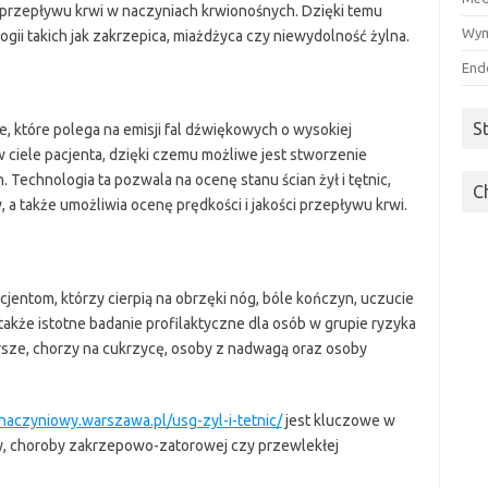
przepływu krwi w naczyniach krwionośnych. Dzięki temu
Wym
ogii takich jak zakrzepica, miażdżyca czy niewydolność żylna.
End
S
ne, które polega na emisji fal dźwiękowych o wysokiej
 w ciele pacjenta, dzięki czemu możliwe jest stworzenie
Technologia ta pozwala na ocenę stanu ścian żył i tętnic,
C
 także umożliwia ocenę prędkości i jakości przepływu krwi.
acjentom, którzy cierpią na obrzęki nóg, bóle kończyn, uczucie
 także istotne badanie profilaktyczne dla osób w grupie ryzyka
arsze, chorzy na cukrzycę, osoby z nadwagą oraz osoby
-naczyniowy.warszawa.pl/usg-zyl-i-tetnic/
jest kluczowe w
y, choroby zakrzepowo-zatorowej czy przewlekłej