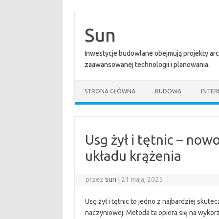
Przejdź
do
treści
Sun
Inwestycje budowlane obejmują projekty ar
zaawansowanej technologii i planowania.
STRONA GŁÓWNA
BUDOWA
INTER
Usg żył i tętnic – no
układu krążenia
przez
sun
|
21 maja, 2025
Usg żył i tętnic to jedno z najbardziej sk
naczyniowej. Metoda ta opiera się na wykor