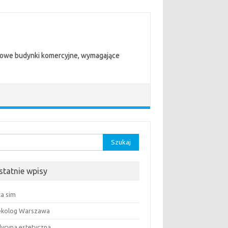
trowe budynki komercyjne, wymagające
aj:
statnie wpisy
ta sim
ekolog Warszawa
ycyna estetyczna