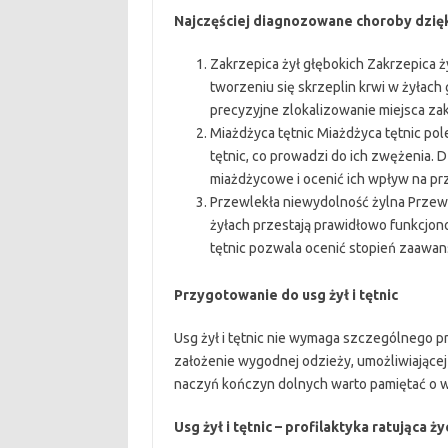
Najczęściej diagnozowane choroby dzięki 
Zakrzepica żył głębokich Zakrzepica 
tworzeniu się skrzeplin krwi w żyłach 
precyzyjne zlokalizowanie miejsca zak
Miażdżyca tętnic Miażdżyca tętnic po
tętnic, co prowadzi do ich zwężenia. D
miażdżycowe i ocenić ich wpływ na pr
Przewlekła niewydolność żylna Przewl
żyłach przestają prawidłowo funkcjono
tętnic pozwala ocenić stopień zaawan
Przygotowanie do usg żył i tętnic
Usg żył i tętnic nie wymaga szczególnego pr
założenie wygodnej odzieży, umożliwiające
naczyń kończyn dolnych warto pamiętać o w
Usg żył i tętnic – profilaktyka ratująca ży