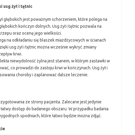
usg żył i tętnic
żył głębokich jest poważnym schorzeniem, które polega na
głębokich kończyn dolnych. Usg żył i tętnic pozwala na
rzepu oraz ocenę jego wielkości.
lega na odkładaniu się blaszek miażdżycowych w ścianach
zięki usg żył i tętnic można wcześnie wykryć zmiany
zepływ krwi.
ekła niewydolność żylna jest stanem, w którym zastawki w
wać, co prowadzi do zastoju krwi w kończynach. Usg żył i
sowania choroby i zaplanować dalsze leczenie.
zygotowania ze strony pacjenta. Zalecane jest jedynie
j łatwy dostęp do badanego obszaru. W przypadku badania
ygodnych spodniach, które łatwo będzie można zdjąć.
cie