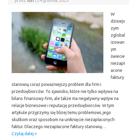
przez
sun
|
24 grudnia, 2023
W
dzisiejs
zym
zglobal
izowan
ym
świecie
niezapł
acone
faktury
stanowią coraz poważniejszy problem dla firm i
przedsiębiorców. To zjawisko, które nie tylko wpływa na
bilans finansowy firm, ale także ma negatywny wpływ na
relacje biznesowe i reputację przedsiębiorców. W tym
artykule przyjrzymy się bliżej temu problemowi, jego
skutkom oraz sposobom na uniknięcie niezapłaconych
faktur. Dlaczego niezapłacone faktury stanowią…
Czytaj dalej »