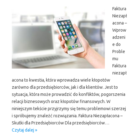
Faktura
Niezapł
acona –
Wprow
adzeni
e do
Proble
mu
Faktura
niezapł
acona to kwestia, która wprowadza wiele kłopotów
zarówno dla przedsiębiorców, jak i dla klientów. Jest to
sytuacja, która może prowadzić do konfliktów, pogorszenia
relacji biznesowych oraz kłopotów finansowych. W
niniejszym tekście przyjrzymy się temu problemowi szerzej
i spróbujemy znaleźć rozwiązania. Faktura Niezapłacona –
Skutki dla Przedsiębiorców Dla przedsiębiorców…
Czytaj dalej »