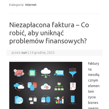
Kategoria:
Internet
Niezapłacona faktura – Co
robić, aby uniknąć
problemów finansowych?
przez
sun
|
24 grudnia, 2023
Faktury
są
nieodłą
cznym
elemen
tem
życia
biznes
owego