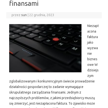
finansami
przez
sun
|
22 grudnia, 2023
Niezapł
acona
faktura
jako
wyzwa
nie
biznes
owe W
dzisiejs
zym
zglobalizowanym i konkurencyjnym świecie prowadzenie
działalności gospodarczej to zadanie wymagające
skrupulatnego zarządzania finansami. Jednym z
najczęstszych problemów, z jakimi przedsiębiorcy muszą
się zmierzyć, jest niezapłacona faktura. To zjawisko może