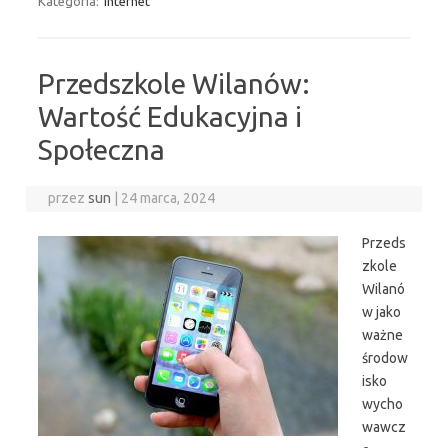
Kategoria:
Internet
Przedszkole Wilanów:
Wartość Edukacyjna i
Społeczna
przez
sun
|
24 marca, 2024
Przeds
zkole
Wilanó
w jako
ważne
środow
isko
wycho
wawcz