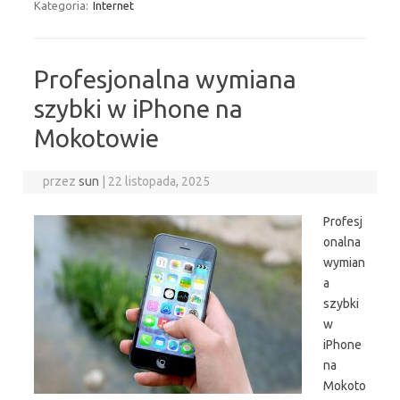
Kategoria:
Internet
Profesjonalna wymiana
szybki w iPhone na
Mokotowie
przez
sun
|
22 listopada, 2025
Profesj
onalna
wymian
a
szybki
w
iPhone
na
Mokoto