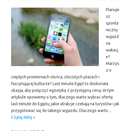
Planuje
sz
sponta
niczny
wyjazd
na
wakacj
e?
Marzys
z o
ciepłych promieniach słońca, złocistych plażach i
fascynującej kulturze? Last minute Egipt to doskonała
okazja, aby połączyć egzotykę z przystępną ceną. W tym
artykule opowiemy o tym, dlaczego warto wybrać ofertę
last minute do Egiptu, jakie atrakcje czekają na turystów i jak
przygotować się do takiego wyjazdu. Dlaczego warto…
Czytaj dalej »