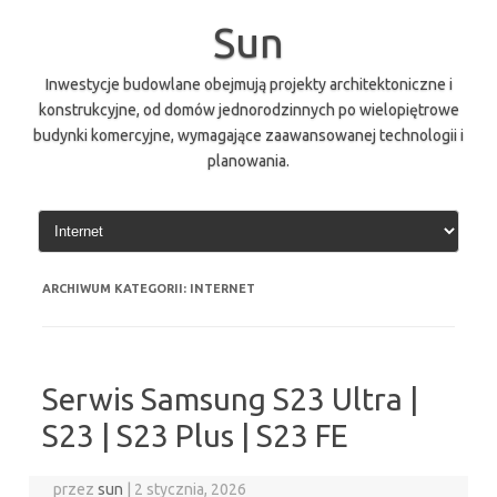
Przejdź
do
Sun
treści
Inwestycje budowlane obejmują projekty architektoniczne i
konstrukcyjne, od domów jednorodzinnych po wielopiętrowe
budynki komercyjne, wymagające zaawansowanej technologii i
planowania.
ARCHIWUM KATEGORII:
INTERNET
Serwis Samsung S23 Ultra |
S23 | S23 Plus | S23 FE
przez
sun
|
2 stycznia, 2026