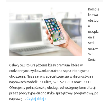
Komple
ksowa
obsług
a
urządz
eń z
serii
galaxy
s23
Seria
Galaxy S23 to urządzenia klasy premium, które w
codziennym użytkowaniu narażone są na intensywne
obciążenia. Nasz serwis specjalizuje się w diagnostyce i
naprawach modeli S23 Ultra, S23, S23 Plus oraz S23 FE.
Oferujemy pełną ścieżkę obsługi: od wstępnej konsultacji,
przez precyzyjną diagnostykę sprzętową i programową, po
naprawę…
Czytaj dalej »