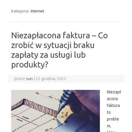
Kategoria:
Internet
Niezapłacona faktura – Co
zrobić w sytuacji braku
zapłaty za usługi lub
produkty?
przez
sun
|
22 grudnia, 2023
Niezapł
acona
faktura
to
proble
m,