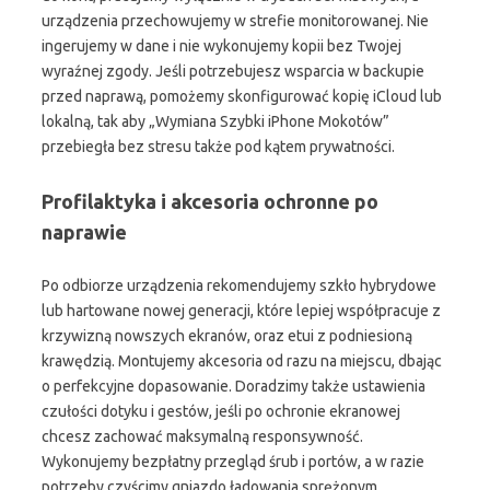
urządzenia przechowujemy w strefie monitorowanej. Nie
ingerujemy w dane i nie wykonujemy kopii bez Twojej
wyraźnej zgody. Jeśli potrzebujesz wsparcia w backupie
przed naprawą, pomożemy skonfigurować kopię iCloud lub
lokalną, tak aby „Wymiana Szybki iPhone Mokotów”
przebiegła bez stresu także pod kątem prywatności.
Profilaktyka i akcesoria ochronne po
naprawie
Po odbiorze urządzenia rekomendujemy szkło hybrydowe
lub hartowane nowej generacji, które lepiej współpracuje z
krzywizną nowszych ekranów, oraz etui z podniesioną
krawędzią. Montujemy akcesoria od razu na miejscu, dbając
o perfekcyjne dopasowanie. Doradzimy także ustawienia
czułości dotyku i gestów, jeśli po ochronie ekranowej
chcesz zachować maksymalną responsywność.
Wykonujemy bezpłatny przegląd śrub i portów, a w razie
potrzeby czyścimy gniazdo ładowania sprężonym