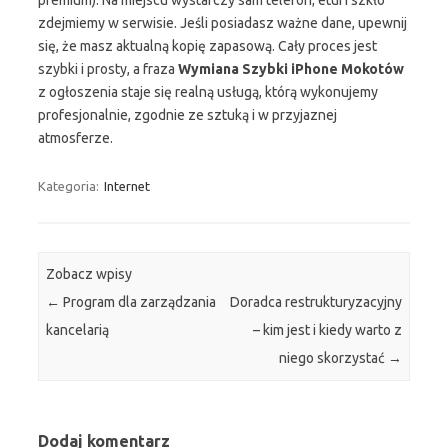
premium). Na miejscu wystarczy sam telefon; etui i szkło
zdejmiemy w serwisie. Jeśli posiadasz ważne dane, upewnij
się, że masz aktualną kopię zapasową. Cały proces jest
szybki i prosty, a fraza
Wymiana Szybki iPhone Mokotów
z ogłoszenia staje się realną usługą, którą wykonujemy
profesjonalnie, zgodnie ze sztuką i w przyjaznej
atmosferze.
Kategoria:
Internet
Zobacz wpisy
←
Program dla zarządzania
Doradca restrukturyzacyjny
kancelarią
– kim jest i kiedy warto z
niego skorzystać
→
Dodaj komentarz