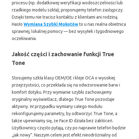
procesu (np. dodatkowej weryfikacji wodoszczelności lub
rzadkiego modelu szkła), proponujemy telefon zastępczy.
Dzięki temu nie tracisz kontaktu z klientami ani rodziną.
Hasło
Wymiana Szybki Mokotów
to u nas realna obietnica
sprawnej, lokalnej pomocy — bez wysyłek i tygodniowego
oczekiwania.
Jakość części i zachowanie funkcji True
Tone
Stosujemy szkła klasy OEM/OE i kleje OCA o wysokiej
przejrzystości, co przekłada się na odwzorowanie barw i
komfort dotyku. Przy wymianie szybki zachowujemy
oryginalny wyświetlacz, dlatego True Tone pozostaje
aktywny. W przypadku wymiany całego modułu
rekonfigurujemy parametry, by odtworzyć True Tone, a
także upewniamy się, że Face ID działa bez zakłóceń.
Użytkownicy często pytają, czy po naprawie telefon będzie
„jak nowy”. Naszym celem jest efekt nieodróżnialny od