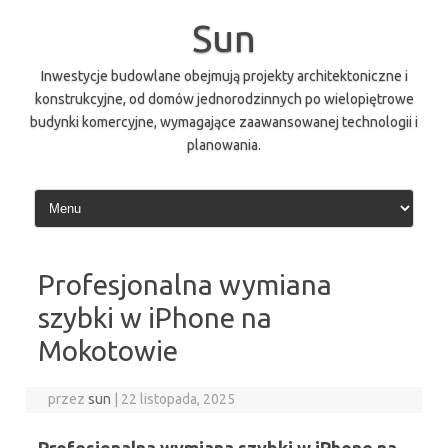
Przejdź
do
Sun
treści
Inwestycje budowlane obejmują projekty architektoniczne i
konstrukcyjne, od domów jednorodzinnych po wielopiętrowe
budynki komercyjne, wymagające zaawansowanej technologii i
planowania.
Profesjonalna wymiana
szybki w iPhone na
Mokotowie
przez
sun
|
22 listopada, 2025