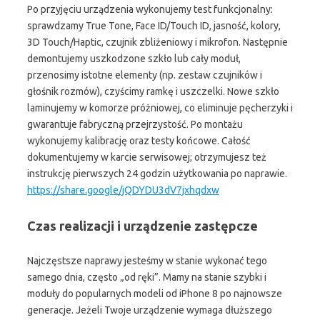
Po przyjęciu urządzenia wykonujemy test funkcjonalny:
sprawdzamy True Tone, Face ID/Touch ID, jasność, kolory,
3D Touch/Haptic, czujnik zbliżeniowy i mikrofon. Następnie
demontujemy uszkodzone szkło lub cały moduł,
przenosimy istotne elementy (np. zestaw czujników i
głośnik rozmów), czyścimy ramkę i uszczelki. Nowe szkło
laminujemy w komorze próżniowej, co eliminuje pęcherzyki i
gwarantuje fabryczną przejrzystość. Po montażu
wykonujemy kalibrację oraz testy końcowe. Całość
dokumentujemy w karcie serwisowej; otrzymujesz też
instrukcję pierwszych 24 godzin użytkowania po naprawie.
https://share.google/jQDYDU3dV7jxhqdxw
Czas realizacji i urządzenie zastępcze
Najczęstsze naprawy jesteśmy w stanie wykonać tego
samego dnia, często „od ręki”. Mamy na stanie szybki i
moduły do popularnych modeli od iPhone 8 po najnowsze
generacje. Jeżeli Twoje urządzenie wymaga dłuższego