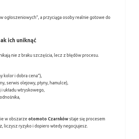
ów ogłoszeniowych”, a przyciąga osoby realnie gotowe do
ak ich uniknąć
kają nie z braku szczęścia, lecz z błędów procesu.
 kolor i dobra cena”),
y, serwis olejowy, płyny, hamulce),
j i układu wtryskowego,
podnośnika,
nie w obszarze
otomoto Czarnków
staje się procesem
 liczysz ryzyko i dopiero wtedy negocjujesz.