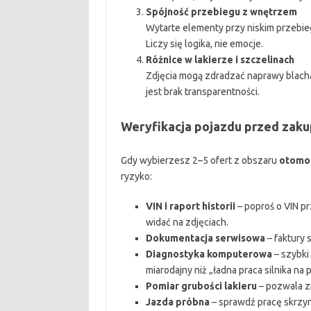
Spójność przebiegu z wnętrzem
Wytarte elementy przy niskim przebie
Liczy się logika, nie emocje.
Różnice w lakierze i szczelinach
Zdjęcia mogą zdradzać naprawy blacha
jest brak transparentności.
Weryfikacja pojazdu przed zaku
Gdy wybierzesz 2–5 ofert z obszaru
otomo
ryzyko:
VIN i raport historii
– poproś o VIN p
widać na zdjęciach.
Dokumentacja serwisowa
– faktury 
Diagnostyka komputerowa
– szybki
miarodajny niż „ładna praca silnika na 
Pomiar grubości lakieru
– pozwala z
Jazda próbna
– sprawdź pracę skrzyni