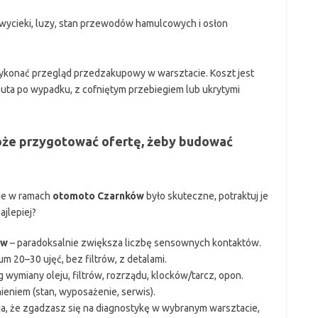
 wycieki, luzy, stan przewodów hamulcowych i osłon
wykonać przegląd przedzakupowy w warsztacie. Koszt jest
uta po wypadku, z cofniętym przebiegiem lub ukrytymi
oże przygotować ofertę, żeby budować
nie w ramach
otomoto Czarnków
było skuteczne, potraktuj je
ajlepiej?
ów
– paradoksalnie zwiększa liczbę sensownych kontaktów.
m 20–30 ujęć, bez filtrów, z detalami.
g wymiany oleju, filtrów, rozrządu, klocków/tarcz, opon.
ieniem (stan, wyposażenie, serwis).
ja, że zgadzasz się na diagnostykę w wybranym warsztacie,