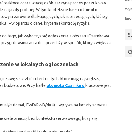
. W praktyce coraz więcej osób zaczyna proces poszukiwań
Wym
zin i jazdy próbnej. W tym kontekście hasło
otomoto
towym zarówno dla kupujących, jak i sprzedających, którzy
End
sku” – w oparciu o dane, kryteria i kontrolę ryzyka.
S
ie do tego, jak wykorzystać ogłoszenia z obszaru Czarnkowa
o przygotowania auta do sprzedaży w sposób, który zwiększa
C
czenie w lokalnych ogłoszeniach
cji: zawężasz zbiór ofert do tych, które mają największą
 i budżetowe. Przy haśle
otomoto Czarnków
kluczowe jest
nual/automat, FWD/RWD/4×4) – wpływa na koszty serwisu i
iewiele znaczą bez kontekstu serwisowego; liczy się