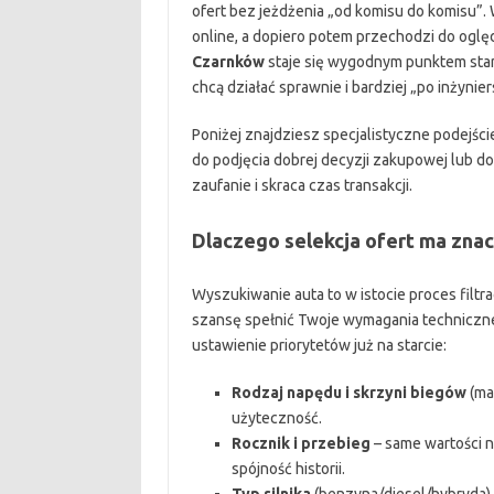
ofert bez jeżdżenia „od komisu do komisu”
online, a dopiero potem przechodzi do oględ
Czarnków
staje się wygodnym punktem star
chcą działać sprawnie i bardziej „po inżynier
Poniżej znajdziesz specjalistyczne podejśc
do podjęcia dobrej decyzji zakupowej lub d
zaufanie i skraca czas transakcji.
Dlaczego selekcja ofert ma zna
Wyszukiwanie auta to w istocie proces filtra
szansę spełnić Twoje wymagania techniczne
ustawienie priorytetów już na starcie:
Rodzaj napędu i skrzyni biegów
(ma
użyteczność.
Rocznik i przebieg
– same wartości n
spójność historii.