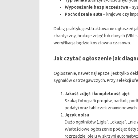
Typ silnika
(benzyna/diesel/hybryda) –
Wyposażenie bezpieczeństwa
– sy
Pochodzenie auta
– krajowe czy impo
Dobrą praktyką jest traktowanie ogłoszeń jak
chaotyczny, brakuje zdjęć lub danych (VIN, s
weryfikacja będzie kosztowna czasowo.
Jak czytać ogłoszenie jak diagn
Ogłoszenie, nawet najlepsze, jest tylko dekl
sygnałów ostrzegawczych. Przy selekcji of
Jakość zdjęć i kompletność ujęć
Szukaj fotografii progów, nadkoli, podł
pedały) oraz tabliczek znamionowych.
Język opisu
Dużo ogólników („igła”, „okazja”, „ni
Wartościowe ogłoszenie podaje: daty 
rozrządzie, oleju w skrzyni automatycz