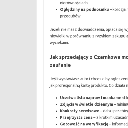
nierównościach.
Oględziny na podnośniku
– korozja,
przegubów.
Jeżeli nie masz doświadczenia, opłaca się 
niewielki w porównaniu z ryzykiem zakupu a
wyciekami.
Jak sprzedający z Czarnkowa m
zaufanie
Jeśli wystawiasz auto i chcesz, by ogłosze
jak profesjonalną kartę produktu. Co działa n
Uczciwa lista napraw i mankament
Zdjęcia w świetle dziennym
– minimu
Konkrety serwisowe
– data i przebie
Przejrzysta cena
– z krótkim uzasadn
Gotowość na weryfikację
– informac