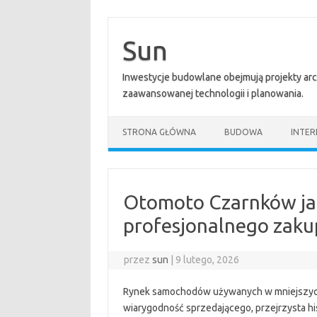
Przejdź
do
treści
Sun
Inwestycje budowlane obejmują projekty ar
zaawansowanej technologii i planowania.
STRONA GŁÓWNA
BUDOWA
INTER
Otomoto Czarnków ja
profesjonalnego zaku
przez
sun
|
9 lutego, 2026
Rynek samochodów używanych w mniejszych m
wiarygodność sprzedającego, przejrzysta hi