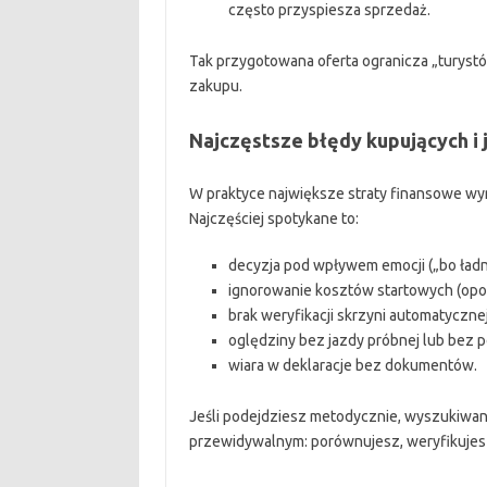
często przyspiesza sprzedaż.
Tak przygotowana oferta ogranicza „turyst
zakupu.
Najczęstsze błędy kupujących i j
W praktyce największe straty finansowe wyni
Najczęściej spotykane to:
decyzja pod wpływem emocji („bo ładny
ignorowanie kosztów startowych (opon
brak weryfikacji skrzyni automatyczne
oględziny bez jazdy próbnej lub bez 
wiara w deklaracje bez dokumentów.
Jeśli podejdziesz metodycznie, wyszukiwa
przewidywalnym: porównujesz, weryfikujesz,