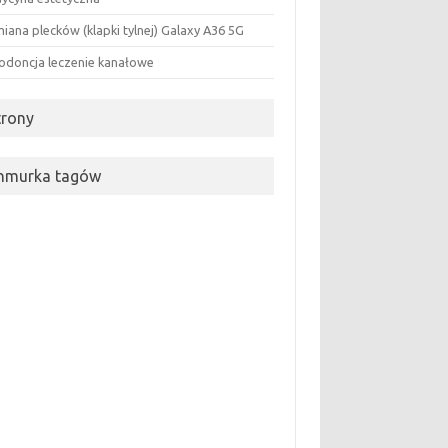
iana plecków (klapki tylnej) Galaxy A36 5G
odoncja leczenie kanałowe
trony
hmurka tagów