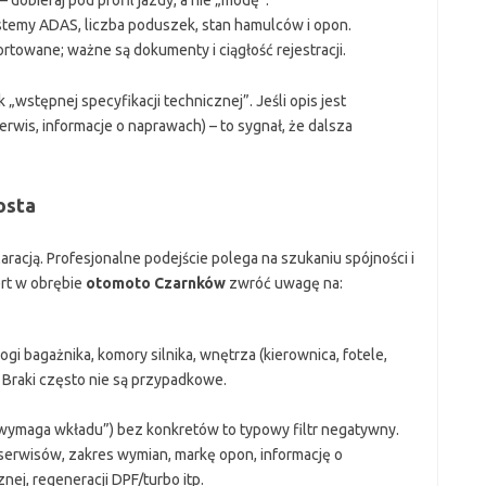
 dobieraj pod profil jazdy, a nie „modę”.
stemy ADAS, liczba poduszek, stan hamulców i opon.
rtowane; ważne są dokumenty i ciągłość rejestracji.
 „wstępnej specyfikacji technicznej”. Jeśli opis jest
erwis, informacje o naprawach) – to sygnał, że dalsza
osta
aracją. Profesjonalne podejście polega na szukaniu spójności i
ert w obrębie
otomoto Czarnków
zwróć uwagę na:
ogi bagażnika, komory silnika, wnętrza (kierownica, fotele,
 Braki często nie są przypadkowe.
e wymaga wkładu”) bez konkretów to typowy filtr negatywny.
serwisów, zakres wymian, markę opon, informację o
nej, regeneracji DPF/turbo itp.