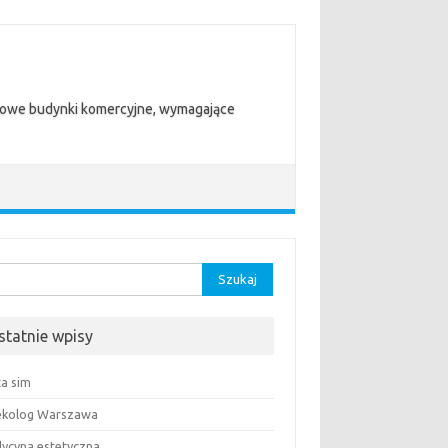
trowe budynki komercyjne, wymagające
aj:
statnie wpisy
ta sim
ekolog Warszawa
ycyna estetyczna