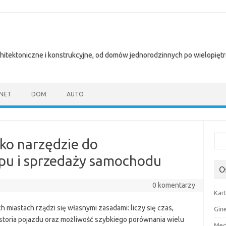
chitektoniczne i konstrukcyjne, od domów jednorodzinnych po wielopię
NET
DOM
AUTO
Szuk
ko narzędzie do
pu i sprzedaży samochodu
O
0 komentarzy
Kar
iastach rządzi się własnymi zasadami: liczy się czas,
Gin
storia pojazdu oraz możliwość szybkiego porównania wielu
Med