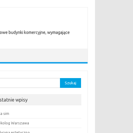
trowe budynki komercyjne, wymagające
aj:
statnie wpisy
ta sim
ekolog Warszawa
ycyna estetyczna