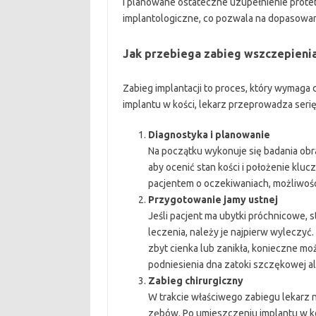
i planowane ostateczne uzupełnienie prote
implantologiczne, co pozwala na dopasowani
Jak przebiega zabieg wszczepieni
Zabieg implantacji to proces, który wymaga
implantu w kości, lekarz przeprowadza serię 
Diagnostyka i planowanie
Na początku wykonuje się badania ob
aby ocenić stan kości i położenie klu
pacjentem o oczekiwaniach, możliwoś
Przygotowanie jamy ustnej
Jeśli pacjent ma ubytki próchnicowe, 
leczenia, należy je najpierw wyleczyć
zbyt cienka lub zanikła, konieczne m
podniesienia dna zatoki szczękowej a
Zabieg chirurgiczny
W trakcie właściwego zabiegu lekarz n
zębów. Po umieszczeniu implantu w koś