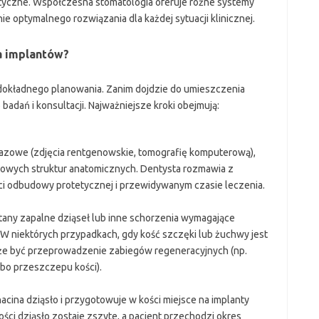
tyczne. Współczesna stomatologia oferuje różne systemy
e optymalnego rozwiązania dla każdej sytuacji klinicznej.
a implantów?
 dokładnego planowania. Zanim dojdzie do umieszczenia
badań i konsultacji. Najważniejsze kroki obejmują:
razowe (zdjęcia rentgenowskie, tomografię komputerową),
czowych struktur anatomicznych. Dentysta rozmawia z
ci odbudowy protetycznej i przewidywanym czasie leczenia.
stany zapalne dziąseł lub inne schorzenia wymagające
. W niektórych przypadkach, gdy kość szczęki lub żuchwy jest
oże być przeprowadzenie zabiegów regeneracyjnych (np.
lbo przeszczepu kości).
acina dziąsło i przygotowuje w kości miejsce na implanty
ci dziąsło zostaje zszyte, a pacjent przechodzi okres