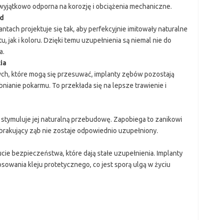
 wyjątkowo odporna na korozję i obciążenia mechaniczne.
ąd
tach projektuje się tak, aby perfekcyjnie imitowały naturalne
 jak i koloru. Dzięki temu uzupełnienia są niemal nie do
a.
ia
ch, które mogą się przesuwać, implanty zębów pozostają
bnianie pokarmu. To przekłada się na lepsze trawienie i
ć, stymuluje jej naturalną przebudowę. Zapobiega to zanikowi
dy brakujący ząb nie zostaje odpowiednio uzupełniony.
ucie bezpieczeństwa, które dają stałe uzupełnienia. Implanty
sowania kleju protetycznego, co jest sporą ulgą w życiu