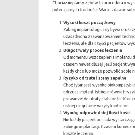
Chociaż implanty zębów to procedura o wyso
potencjalnych trudności. Warto zdawać sob
Wysoki koszt początkowy
Zabieg implantologiczny bywa droższy
uzasadniona zaawansowaniem technolo
leczenia, ale dla części pacjentów wys
Długotrwały proces leczenia
Od momentu wszczepienia implantu do 
czasem nawet dłużej, jeśli pacjent w
każdy chce lub może pozwolić sobie na
Ryzyko odrzutu i stany zapalne
Choć tytan jest wysoko biokompatybiln
odrzuca implant. Istnieje również ryzyk
prowadzić do utraty stabilności. Kluc
ustnej i regularne wizyty kontrolne.
Wymóg odpowiedniej ilości kości
Nie każdy pacjent posiada wystarczają
zabiegu implantacji. Czasem konieczn
koszty leczenia.