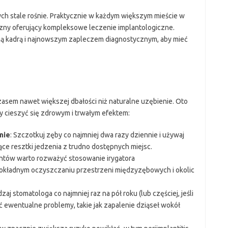
ch stale rośnie. Praktycznie w każdym większym mieście w
zny oferujący kompleksowe leczenie implantologiczne.
oną kadrą i najnowszym zapleczem diagnostycznym, aby mieć
zasem nawet większej dbałości niż naturalne uzębienie. Oto
by cieszyć się zdrowym i trwałym efektem:
nie
: Szczotkuj zęby co najmniej dwa razy dziennie i używaj
ące resztki jedzenia z trudno dostępnych miejsc.
ntów warto rozważyć stosowanie irygatora
okładnym oczyszczaniu przestrzeni międzyzębowych i okolic
zaj stomatologa co najmniej raz na pół roku (lub częściej, jeśli
ić ewentualne problemy, takie jak zapalenie dziąseł wokół