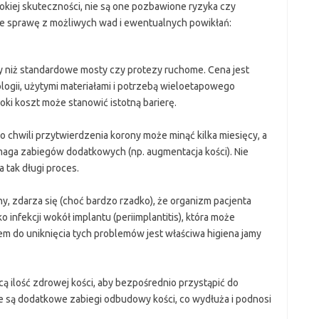
kiej skuteczności, nie są one pozbawione ryzyka czy
ie sprawę z możliwych wad i ewentualnych powikłań:
 niż standardowe mosty czy protezy ruchome. Cena jest
gii, użytymi materiałami i potrzebą wieloetapowego
oki koszt może stanowić istotną barierę.
chwili przytwierdzenia korony może minąć kilka miesięcy, a
ymaga zabiegów dodatkowych (np. augmentacja kości). Nie
 tak długi proces.
y, zdarza się (choć bardzo rzadko), że organizm pacjenta
o infekcji wokół implantu (periimplantitis), która może
zem do uniknięcia tych problemów jest właściwa higiena jamy
cą ilość zdrowej kości, aby bezpośrednio przystąpić do
e są dodatkowe zabiegi odbudowy kości, co wydłuża i podnosi