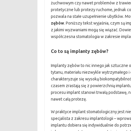
żuchwowym czy nawet problemów z trawieni
protetyczne lub protezy ruchome, jednak co
pozwala na stałe uzupełnienie ubytków. Mo
zębów
. Poniższy tekst wyjaśnia, czym są im
z jakimi wyzwaniami mogą się wiązać. Dowies
współczesna stomatologia w zakresie implan
Co to są implanty zębów?
Implanty zębów to nic innego jak sztuczne 
tytanu, materiału niezwykle wytrzymałego i
charakteryzuje się wysoką biokompatybilnośc
czasem zrastają się z powierzchnią implant
procesu implant stanowi trwałą podstawę, 
nawet całą protezę.
W praktyce implant stomatologiczny jest niew
specjalista z zakresu implantologii – wprowa
implantu dobiera się indywidualnie do potr