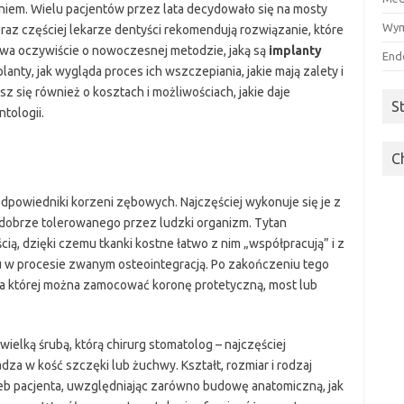
em. Wielu pacjentów przez lata decydowało się na mosty
Wym
raz częściej lekarze dentyści rekomendują rozwiązanie, które
wa oczywiście o nowoczesnej metodzie, jaką są
implanty
End
planty, jak wygląda proces ich wszczepiania, jakie mają zalety i
z się również o kosztach i możliwościach, jakie daje
S
tologii.
C
odpowiedniki korzeni zębowych. Najczęściej wykonuje się je z
 dobrze tolerowanego przez ludzki organizm. Tytan
ią, dzięki czemu tkanki kostne łatwo z nim „współpracują” i z
u w procesie zwanym osteointegracją. Po zakończeniu tego
na której można zamocować koronę protetyczną, most lub
ielką śrubą, którą chirurg stomatolog – najczęściej
dza w kość szczęki lub żuchwy. Kształt, rozmiar i rodzaj
zeb pacjenta, uwzględniając zarówno budowę anatomiczną, jak