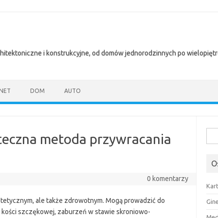
chitektoniczne i konstrukcyjne, od domów jednorodzinnych po wielopię
NET
DOM
AUTO
Szuk
teczna metoda przywracania
O
0 komentarzy
Kar
estetycznym, ale także zdrowotnym. Mogą prowadzić do
Gin
 kości szczękowej, zaburzeń w stawie skroniowo-
Med