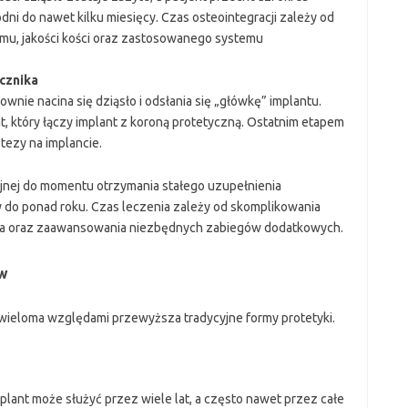
odni do nawet kilku miesięcy. Czas osteointegracji zależy od
mu, jakości kości oraz zastosowanego systemu
ącznika
ownie nacina się dziąsło i odsłania się „główkę” implantu.
t, który łączy implant z koroną protetyczną. Ostatnim etapem
tezy na implancie.
yjnej do momentu otrzymania stałego uzupełnienia
y do ponad roku. Czas leczenia zależy od skomplikowania
nia oraz zaawansowania niezbędnych zabiegów dodatkowych.
ów
 wieloma względami przewyższa tradycyjne formy protetyki.
lant może służyć przez wiele lat, a często nawet przez całe