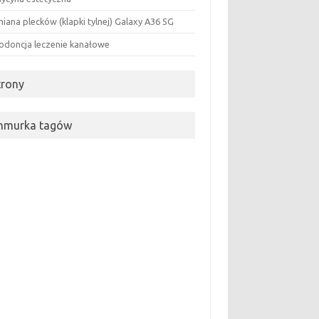
iana plecków (klapki tylnej) Galaxy A36 5G
odoncja leczenie kanałowe
trony
hmurka tagów