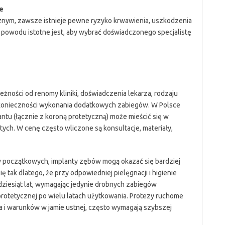
e
cznym, zawsze istnieje pewne ryzyko krwawienia, uszkodzenia
 powodu istotne jest, aby wybrać doświadczonego specjalistę
żności od renomy kliniki, doświadczenia lekarza, rodzaju
konieczności wykonania dodatkowych zabiegów. W Polsce
ntu (łącznie z koroną protetyczną) może mieścić się w
otych. W cenę często wliczone są konsultacje, materiały,
 początkowych, implanty zębów mogą okazać się bardziej
ę tak dlatego, że przy odpowiedniej pielęgnacji i higienie
dziesiąt lat, wymagając jedynie drobnych zabiegów
rotetycznej po wielu latach użytkowania. Protezy ruchome
ia i warunków w jamie ustnej, często wymagają szybszej