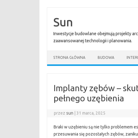
Przejdź
do
treści
Sun
Inwestycje budowlane obejmują projekty ar
zaawansowanej technologii i planowania.
STRONA GŁÓWNA
BUDOWA
INTER
Implanty zębów – sku
pełnego uzębienia
przez
sun
|
31 marca, 2025
Braki w uzębieniu są nie tylko problemem 
przesuwania się pozostałych zębów, zaniku