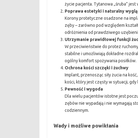
życie pacjenta. Tytanowa „śruba” jest
Poprawa estetyki i naturalny wygl
Korony protetyczne osadzone na implan
zęby – zarówno pod względem kształtu,
odróżnienia od prawdziwego uzębieni
Utrzymanie prawidłowej funkcji żuc
W przeciwieństwie do protez ruchomy
stabilne i umożliwiają dokładne rozdra
ogólny komfort spożywania posiłków.
Ochrona kości szczęki i żuchwy
Implant, przenosząc siły żucia na koś
kości, który jest częsty w sytuacji, g
Pewność i wygoda
Dla wielu pacjentów istotne jest pocz
zębów nie wypadają i nie wymagają sto
codziennym.
Wady i możliwe powikłania