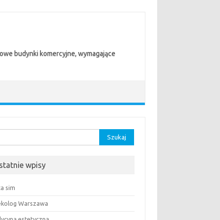
trowe budynki komercyjne, wymagające
aj:
statnie wpisy
ta sim
ekolog Warszawa
ycyna estetyczna