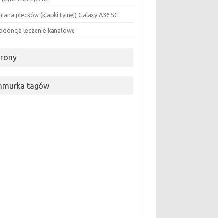
iana plecków (klapki tylnej) Galaxy A36 5G
odoncja leczenie kanałowe
trony
hmurka tagów