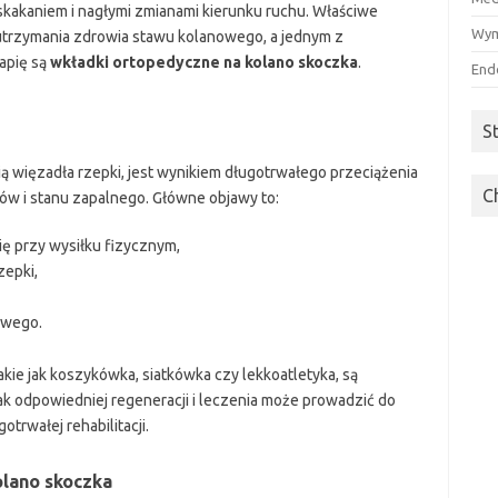
akaniem i nagłymi zmianami kierunku ruchu. Właściwe
Wym
 utrzymania zdrowia stawu kolanowego, a jednym z
apię są
wkładki ortopedyczne na kolano skoczka
.
End
S
 więzadła rzepki, jest wynikiem długotrwałego przeciążenia
C
zów i stanu zapalnego. Główne objawy to:
się przy wysiłku fizycznym,
zepki,
owego.
kie jak koszykówka, siatkówka czy lekkoatletyka, są
ak odpowiedniej regeneracji i leczenia może prowadzić do
trwałej rehabilitacji.
olano skoczka