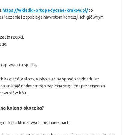
ka
https://wkladki-ortopedyczne-krakow.pl/
to
es leczenia i zapobiega nawrotom kontuzji. Ich głównym
zadło rzepki,
ego,
 uprawiania sportu.
h kształtów stopy, wpływając na sposób rozkładu sił
ga uniknąć nadmiernego napięcia ścięgien i przeciążenia
 nawrotów bólu.
 na kolano skoczka?
ię na kilku kluczowych mechanizmach: