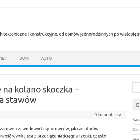
chitektoniczne i konstrukcyjne, od domów jednorodzinnych po wielopię
NET
DOM
AUTO
Szuk
 na kolano skoczka –
la stawów
O
0 komentarzy
Kar
ka zarówno zawodowych sportowców, jak i amatorów
Gin
liwość wynikająca z przeciążenia ścięgna rzepki, często
Med