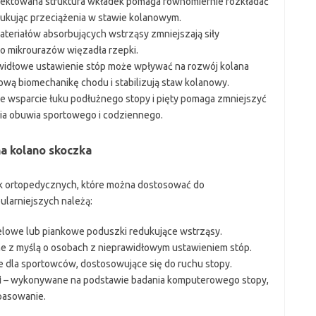
ojektowana struktura wkładek pomaga równomiernie rozkładać
dukując przeciążenia w stawie kolanowym.
teriałów absorbujących wstrząsy zmniejszają siły
o mikrourazów więzadła rzepki.
widłowe ustawienie stóp może wpływać na rozwój kolana
wą biomechanikę chodu i stabilizują staw kolanowy.
 wsparcie łuku podłużnego stopy i pięty pomaga zmniejszyć
a obuwia sportowego i codziennego.
a kolano skoczka
ek ortopedycznych, które można dostosować do
ularniejszych należą:
elowe lub piankowe poduszki redukujące wstrząsy.
e z myślą o osobach z nieprawidłowym ustawieniem stóp.
 dla sportowców, dostosowujące się do ruchu stopy.
i
– wykonywane na podstawie badania komputerowego stopy,
pasowanie.