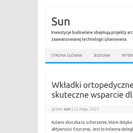
Przejdź
do
treści
Sun
Inwestycje budowlane obejmują projekty ar
zaawansowanej technologii i planowania.
STRONA GŁÓWNA
BUDOWA
INTER
Wkładki ortopedyczne
skuteczne wsparcie d
przez
sun
|
22 maja, 2025
Kolano skoczka to schorzenie, które doty
aktywności fizycznej. Jest to bolesna doleg