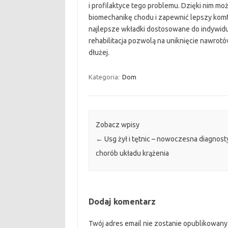
i profilaktyce tego problemu. Dzięki nim mo
biomechanikę chodu i zapewnić lepszy komfo
najlepsze wkładki dostosowane do indywidu
rehabilitacja pozwolą na uniknięcie nawro
dłużej.
Kategoria:
Dom
Zobacz wpisy
←
Usg żył i tętnic – nowoczesna diagnost
chorób układu krążenia
Dodaj komentarz
Twój adres email nie zostanie opublikowany