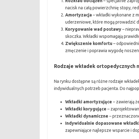
Rozkład obciążeń
– specjalnie zapr
nacisk na całą powierzchnię stopy, re
Amortyzacja
– wkładki wykonane z ma
uderzeniowe, które mogą prowadzić d
Korygowanie wad postawy
– niepra
skoczka. Wkładki wspomagają prawidło
Zwiększenie komfortu
– odpowiednie
zmęczenie i poprawia wygodę noszeni
Rodzaje wkładek ortopedycznych n
Na rynku dostępne są różne rodzaje wkład
indywidualnych potrzeb pacjenta. Do najpop
Wkładki amortyzujące
– zawierają ż
Wkładki korygujące
– zaprojektowan
Wkładki dynamiczne
– przeznaczone
Indywidualnie dopasowane wkładk
zapewniające najlepsze wsparcie i do