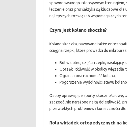
spowodowanego intensywnym treningiem, sk
leczenie oraz profilaktyka są kluczowe dla
najlepszych rozwiązań wspomagających ter
Czym jest kolano skoczka?
Kolano skoczka, nazywane także entezopatią
ścięgna rzepki, które prowadzi do mikroura
Ból w dolnej części rzepki, nasilający 
Obrzęk i tkliwość w okolicy więzadła r
Ograniczona ruchomość kolana,
Pogorszenie wydolności stawu kolan
Osoby uprawiające sporty skocznościowe, ta
szczególnie narażone na tę dolegliwość. Br
przewlekłych problemów i konieczności długo
Rola wkładek ortopedycznych na k