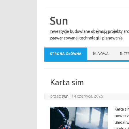
Przejdź
do
treści
Sun
Inwestycje budowlane obejmują projekty ar
zaawansowanej technologii i planowania.
STRONA GŁÓWNA
BUDOWA
INTE
Karta sim
przez
sun
|
14 czerwca, 2026
Karta s
nowocze
umożliw