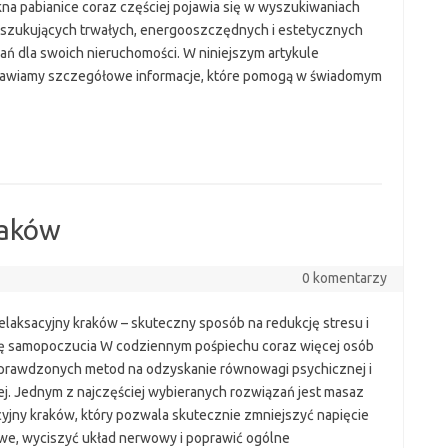
kna pabianice coraz częściej pojawia się w wyszukiwaniach
szukujących trwałych, energooszczędnych i estetycznych
ań dla swoich nieruchomości. W niniejszym artykule
awiamy szczegółowe informacje, które pomogą w świadomym
raków
0 komentarzy
elaksacyjny kraków – skuteczny sposób na redukcję stresu i
 samopoczucia W codziennym pośpiechu coraz więcej osób
prawdzonych metod na odzyskanie równowagi psychicznej i
ej. Jednym z najczęściej wybieranych rozwiązań jest masaz
cyjny kraków, który pozwala skutecznie zmniejszyć napięcie
we, wyciszyć układ nerwowy i poprawić ogólne