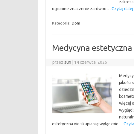
zakres 
ogromne znaczenie zarówno…
Czytaj dalej
Kategoria:
Dom
Medycyna estetyczna
przez
sun
|
14 czerwca, 2026
Medycyn
jakości
dziedzin
kosmeto
więcej 
wygląd 
natural
estetyczna nie skupia się wyłącznie…
Czytaj