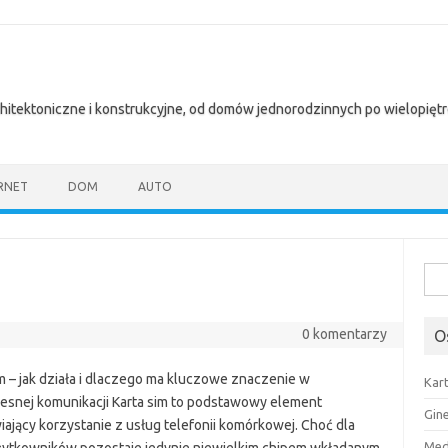
chitektoniczne i konstrukcyjne, od domów jednorodzinnych po wielopię
RNET
DOM
AUTO
Szuk
0 komentarzy
O
im – jak działa i dlaczego ma kluczowe znaczenie w
Kar
snej komunikacji Karta sim to podstawowy element
Gin
iający korzystanie z usług telefonii komórkowej. Choć dla
Med