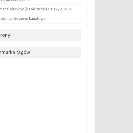
iana plecków (klapki tylnej) Galaxy A36 5G
odoncja leczenie kanałowe
trony
hmurka tagów