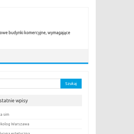
trowe budynki komercyjne, wymagające
aj:
statnie wpisy
ta sim
ekolog Warszawa
ycyna estetyczna