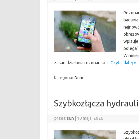
Rezonan
badania
najnowo
obrazow
wpisuje
polega”,
W ninie
zasad działania rezonansu…
Czytaj dalej »
Kategoria:
Dom
Szybkozłącza hydraul
przez
sun
|
10 maja, 2026
Szybkoz