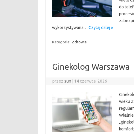
wielu u
do tele
procesie
zabezpi
wykorzystywana…
Czytaj dalej »
Kategoria:
Zdrowie
Ginekolog Warszawa
przez
sun
|
14 czerwca, 2026
Ginekol
wieku Z
regularn
Właśnie
„gineko
komfort