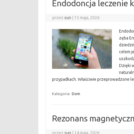
Endodoncja leczenie 
przez
sun
|
15 maja, 2026
Endodon
zęba En
dziedzi
celem j
uszkodz
Dzięki 
natural
przypadkach. Właściwie przeprowadzone 
Kategoria:
Dom
Rezonans magnetyczn
przez
sun
|
14 maja, 2026