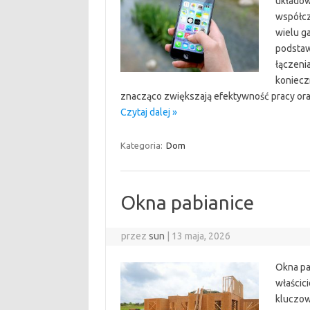
układów
współcz
wielu g
podstaw
łączeni
koniecz
znacząco zwiększają efektywność pracy ora
Czytaj dalej »
Kategoria:
Dom
Okna pabianice
przez
sun
|
13 maja, 2026
Okna pa
właścic
kluczow