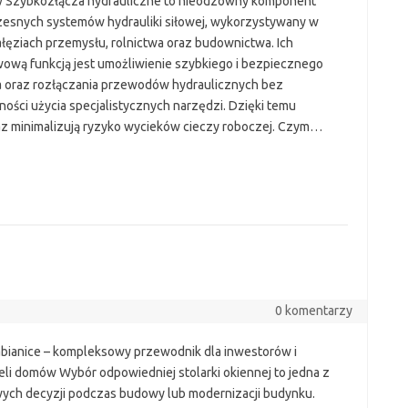
 Szybkozłącza hydrauliczne to nieodzowny komponent
esnych systemów hydrauliki siłowej, wykorzystywany w
ałęziach przemysłu, rolnictwa oraz budownictwa. Ich
ową funkcją jest umożliwienie szybkiego i bezpiecznego
a oraz rozłączania przewodów hydraulicznych bez
ności użycia specjalistycznych narzędzi. Dzięki temu
z minimalizują ryzyko wycieków cieczy roboczej. Czym…
0 komentarzy
bianice – kompleksowy przewodnik dla inwestorów i
ieli domów Wybór odpowiedniej stolarki okiennej to jedna z
ych decyzji podczas budowy lub modernizacji budynku.