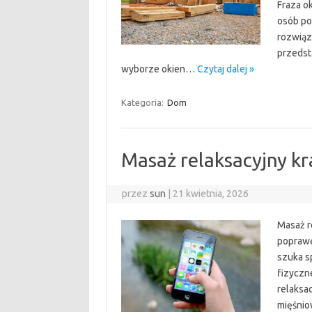
Fraza o
osób po
rozwiąz
przedst
wyborze okien…
Czytaj dalej »
Kategoria:
Dom
Masaż relaksacyjny k
przez
sun
|
21 kwietnia, 2026
Masaż r
poprawę
szuka s
fizyczn
relaksa
mięśnio