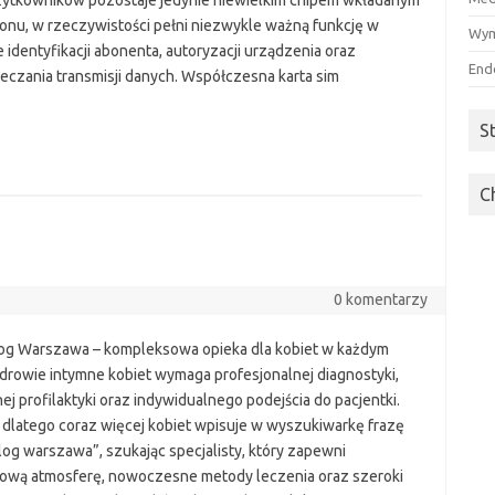
żytkowników pozostaje jedynie niewielkim chipem wkładanym
fonu, w rzeczywistości pełni niezwykle ważną funkcję w
Wym
 identyfikacji abonenta, autoryzacji urządzenia oraz
End
eczania transmisji danych. Współczesna karta sim
S
C
0 komentarzy
og Warszawa – kompleksowa opieka dla kobiet w każdym
drowie intymne kobiet wymaga profesjonalnej diagnostyki,
ej profilaktyki oraz indywidualnego podejścia do pacjentki.
 dlatego coraz więcej kobiet wpisuje w wyszukiwarkę frazę
log warszawa”, szukając specjalisty, który zapewni
ową atmosferę, nowoczesne metody leczenia oraz szeroki