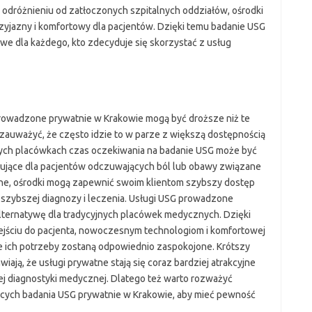
W odróżnieniu od zatłoczonych szpitalnych oddziałów, ośrodki
yjazny i komfortowy dla pacjentów. Dzięki temu badanie USG
towe dla każdego, kto zdecyduje się skorzystać z usług
rowadzone prywatnie w Krakowie mogą być droższe niż te
zauważyć, że często idzie to w parze z większą dostępnością
nych placówkach czas oczekiwania na badanie USG może być
trujące dla pacjentów odczuwających ból lub obawy związane
ne, ośrodki mogą zapewnić swoim klientom szybszy dostęp
 szybszej diagnozy i leczenia. Usługi USG prowadzone
lternatywę dla tradycyjnych placówek medycznych. Dzięki
dejściu do pacjenta, nowoczesnym technologiom i komfortowej
e ich potrzeby zostaną odpowiednio zaspokojone. Krótszy
ają, że usługi prywatne stają się coraz bardziej atrakcyjne
ej diagnostyki medycznej. Dlatego też warto rozważyć
cych badania USG prywatnie w Krakowie, aby mieć pewność