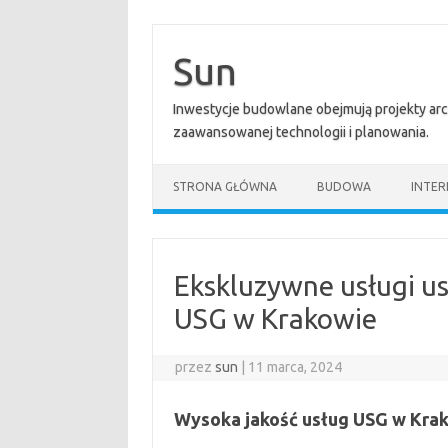
Przejdź
do
treści
Sun
Inwestycje budowlane obejmują projekty ar
zaawansowanej technologii i planowania.
STRONA GŁÓWNA
BUDOWA
INTER
Ekskluzywne usługi u
USG w Krakowie
przez
sun
|
11 marca, 2024
Wysoka jakość usług USG w Kra