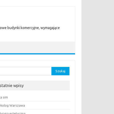
trowe budynki komercyjne, wymagające
aj:
statnie wpisy
ta sim
ekolog Warszawa
ycyna estetyczna