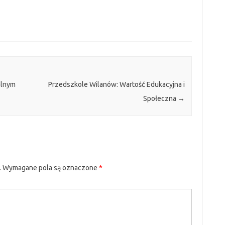
alnym
Przedszkole Wilanów: Wartość Edukacyjna i
Społeczna
→
.
Wymagane pola są oznaczone
*