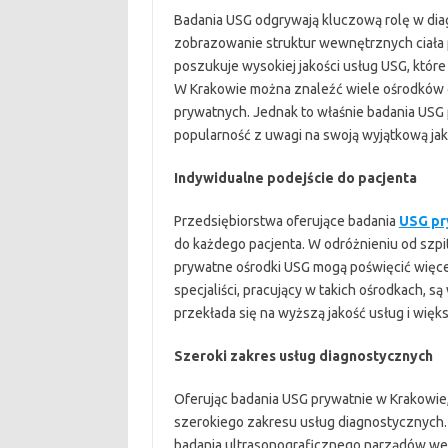
Badania USG odgrywają kluczową rolę w dia
zobrazowanie struktur wewnętrznych ciała p
poszukuje wysokiej jakości usług USG, któ
W Krakowie można znaleźć wiele ośrodków of
prywatnych. Jednak to właśnie badania USG
popularność z uwagi na swoją wyjątkową jak
Indywidualne podejście do pacjenta
Przedsiębiorstwa oferujące badania
USG pr
do każdego pacjenta. W odróżnieniu od szpi
prywatne ośrodki USG mogą poświęcić więce
specjaliści, pracujący w takich ośrodkach, s
przekłada się na wyższą jakość usług i wię
Szeroki zakres usług diagnostycznych
Oferując badania USG prywatnie w Krakowie
szerokiego zakresu usług diagnostycznych.
badania ultrasonograficznego narządów wewn