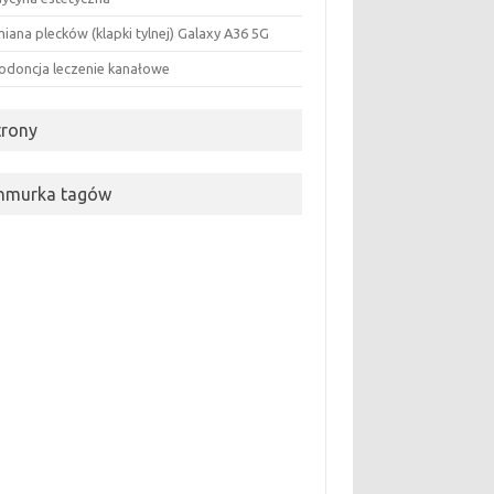
iana plecków (klapki tylnej) Galaxy A36 5G
odoncja leczenie kanałowe
trony
hmurka tagów