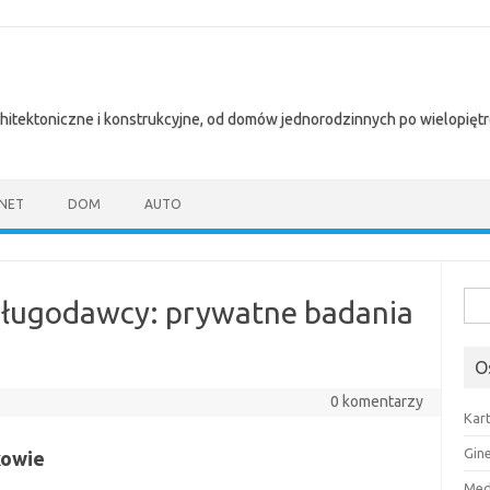
chitektoniczne i konstrukcyjne, od domów jednorodzinnych po wielopię
NET
DOM
AUTO
Szuk
sługodawcy: prywatne badania
O
0 komentarzy
Kar
Gin
kowie
Med