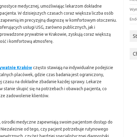
gnostyce medycznej, umożliwiając lekarzom dokładne
Wym
acjenta. W dzisiejszych czasach coraz większa liczba osób
End
re zapewnią im precyzyjną diagnozę w komfortowym otoczeniu.
erujących usługi USG, zarówno publicznych, jak i
 prowadzone prywatnie w Krakowie, zyskują coraz większą
S
ość i komfortową atmosferę.
C
ywatnie Kraków
często stawiają na indywidualne podejście
talnych placówek, gdzie czas badania jest ograniczony,
j czasu na dokładne zbadanie każdej sprawy. Lekarze
ą w stanie skupić się na potrzebach i obawach pacjenta, co
ksze zadowolenie klientów.
, ośrodki medyczne zapewniają swoim pacjentom dostęp do
 Niezależnie od tego, czy pacjent potrzebuje rutynowego
ętrznych, czy też bardziej specjalistycznej diagnostyki,