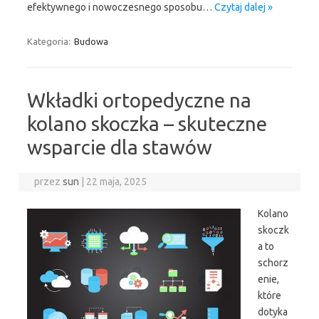
efektywnego i nowoczesnego sposobu…
Czytaj dalej »
Kategoria:
Budowa
Wkładki ortopedyczne na
kolano skoczka – skuteczne
wsparcie dla stawów
przez
sun
|
22 maja, 2025
Kolano
skoczk
a to
schorz
enie,
które
dotyka