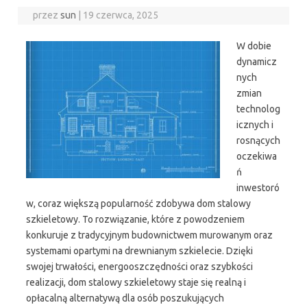
przez
sun
|
19 czerwca, 2025
W dobie
dynamicz
nych
zmian
technolog
icznych i
rosnących
oczekiwa
ń
inwestoró
w, coraz większą popularność zdobywa dom stalowy
szkieletowy. To rozwiązanie, które z powodzeniem
konkuruje z tradycyjnym budownictwem murowanym oraz
systemami opartymi na drewnianym szkielecie. Dzięki
swojej trwałości, energooszczędności oraz szybkości
realizacji, dom stalowy szkieletowy staje się realną i
opłacalną alternatywą dla osób poszukujących