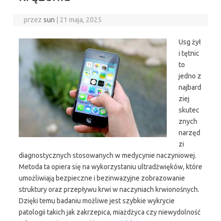
przez
sun
|
21 maja, 2025
Usg żył
i tętnic
to
jedno z
najbard
ziej
skutec
znych
narzęd
zi
diagnostycznych stosowanych w medycynie naczyniowej.
Metoda ta opiera się na wykorzystaniu ultradźwięków, które
umożliwiają bezpieczne i bezinwazyjne zobrazowanie
struktury oraz przepływu krwi w naczyniach krwionośnych.
Dzięki temu badaniu możliwe jest szybkie wykrycie
patologii takich jak zakrzepica, miażdżyca czy niewydolność