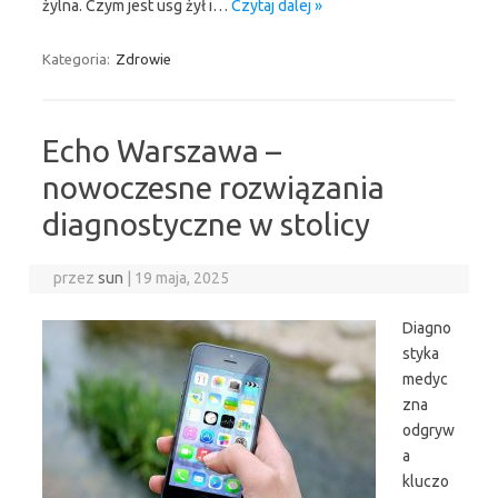
żylna. Czym jest usg żył i…
Czytaj dalej »
Kategoria:
Zdrowie
Echo Warszawa –
nowoczesne rozwiązania
diagnostyczne w stolicy
przez
sun
|
19 maja, 2025
Diagno
styka
medyc
zna
odgryw
a
kluczo