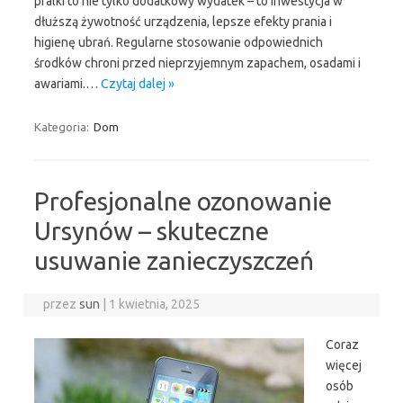
pralki to nie tylko dodatkowy wydatek – to inwestycja w
dłuższą żywotność urządzenia, lepsze efekty prania i
higienę ubrań. Regularne stosowanie odpowiednich
środków chroni przed nieprzyjemnym zapachem, osadami i
awariami.…
Czytaj dalej »
Kategoria:
Dom
Profesjonalne ozonowanie
Ursynów – skuteczne
usuwanie zanieczyszczeń
przez
sun
|
1 kwietnia, 2025
Coraz
więcej
osób