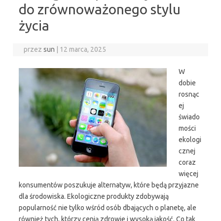
do zrównoważonego stylu
życia
przez
sun
|
12 marca, 2025
W
dobie
rosnąc
ej
świado
mości
ekologi
cznej
coraz
więcej
konsumentów poszukuje alternatyw, które będą przyjazne
dla środowiska. Ekologiczne produkty zdobywają
popularność nie tylko wśród osób dbających o planetę, ale
również tych, którzy cenią zdrowie i wysoką jakość. Co tak